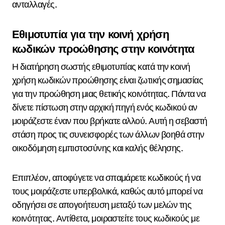
ανταλλαγές.
Εθιμοτυπία για την κοινή χρήση
κωδικών προώθησης στην κοινότητα
Η διατήρηση σωστής εθιμοτυπίας κατά την κοινή
χρήση κωδικών προώθησης είναι ζωτικής σημασίας
για την προώθηση μιας θετικής κοινότητας. Πάντα να
δίνετε πίστωση στην αρχική πηγή ενός κωδικού αν
μοιράζεστε έναν που βρήκατε αλλού. Αυτή η σεβαστή
στάση προς τις συνεισφορές των άλλων βοηθά στην
οικοδόμηση εμπιστοσύνης και καλής θέλησης.
Επιπλέον, αποφύγετε να σπαμάρετε κωδικούς ή να
τους μοιράζεστε υπερβολικά, καθώς αυτό μπορεί να
οδηγήσει σε απογοήτευση μεταξύ των μελών της
κοινότητας. Αντίθετα, μοιραστείτε τους κωδικούς με