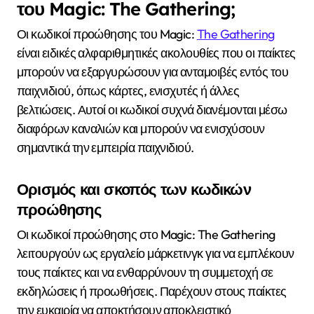
του Magic: The Gathering;
Οι κωδικοί προώθησης του Magic:
The Gathering
είναι ειδικές αλφαριθμητικές ακολουθίες που οι παίκτες
μπορούν να εξαργυρώσουν για ανταμοιβές εντός του
παιχνιδιού, όπως κάρτες, ενισχυτές ή άλλες
βελτιώσεις. Αυτοί οι κωδικοί συχνά διανέμονται μέσω
διαφόρων καναλιών και μπορούν να ενισχύσουν
σημαντικά την εμπειρία παιχνιδιού.
Ορισμός και σκοπός των κωδικών
προώθησης
Οι κωδικοί προώθησης στο Magic: The Gathering
λειτουργούν ως εργαλείο μάρκετινγκ για να εμπλέκουν
τους παίκτες και να ενθαρρύνουν τη συμμετοχή σε
εκδηλώσεις ή προωθήσεις. Παρέχουν στους παίκτες
την ευκαιρία να αποκτήσουν αποκλειστικό