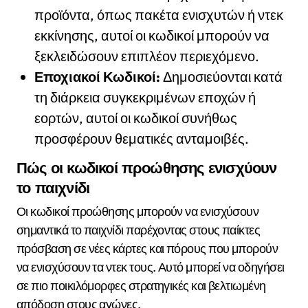
προϊόντα, όπως πακέτα ενισχυτών ή ντεκ
εκκίνησης, αυτοί οι κωδικοί μπορούν να
ξεκλειδώσουν επιπλέον περιεχόμενο.
Εποχιακοί Κωδικοί:
Δημοσιεύονται κατά
τη διάρκεια συγκεκριμένων εποχών ή
εορτών, αυτοί οι κωδικοί συνήθως
προσφέρουν θεματικές ανταμοιβές.
Πώς οι κωδικοί προώθησης ενισχύουν
το παιχνίδι
Οι κωδικοί προώθησης μπορούν να ενισχύσουν
σημαντικά το παιχνίδι παρέχοντας στους παίκτες
πρόσβαση σε νέες κάρτες και πόρους που μπορούν
να ενισχύσουν τα ντεκ τους. Αυτό μπορεί να οδηγήσει
σε πιο ποικιλόμορφες στρατηγικές και βελτιωμένη
απόδοση στους αγώνες.