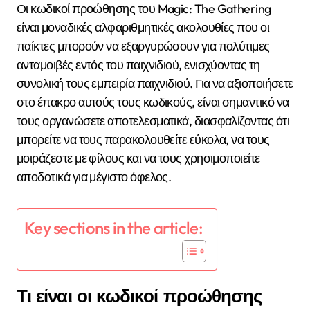
Οι κωδικοί προώθησης του Magic: The Gathering
είναι μοναδικές αλφαριθμητικές ακολουθίες που οι
παίκτες μπορούν να εξαργυρώσουν για πολύτιμες
ανταμοιβές εντός του παιχνιδιού, ενισχύοντας τη
συνολική τους εμπειρία παιχνιδιού. Για να αξιοποιήσετε
στο έπακρο αυτούς τους κωδικούς, είναι σημαντικό να
τους οργανώσετε αποτελεσματικά, διασφαλίζοντας ότι
μπορείτε να τους παρακολουθείτε εύκολα, να τους
μοιράζεστε με φίλους και να τους χρησιμοποιείτε
αποδοτικά για μέγιστο όφελος.
Key sections in the article:
Τι είναι οι κωδικοί προώθησης