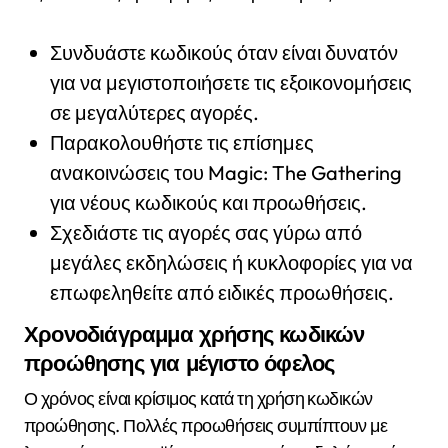
Συνδυάστε κωδικούς όταν είναι δυνατόν
για να μεγιστοποιήσετε τις εξοικονομήσεις
σε μεγαλύτερες αγορές.
Παρακολουθήστε τις επίσημες
ανακοινώσεις του Magic: The Gathering
για νέους κωδικούς και προωθήσεις.
Σχεδιάστε τις αγορές σας γύρω από
μεγάλες εκδηλώσεις ή κυκλοφορίες για να
επωφεληθείτε από ειδικές προωθήσεις.
Χρονοδιάγραμμα χρήσης κωδικών
προώθησης για μέγιστο όφελος
Ο χρόνος είναι κρίσιμος κατά τη χρήση κωδικών
προώθησης. Πολλές προωθήσεις συμπίπτουν με