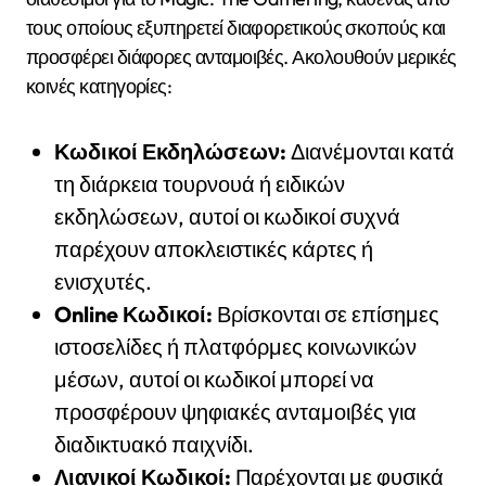
τους οποίους εξυπηρετεί διαφορετικούς σκοπούς και
προσφέρει διάφορες ανταμοιβές. Ακολουθούν μερικές
κοινές κατηγορίες:
Κωδικοί Εκδηλώσεων:
Διανέμονται κατά
τη διάρκεια τουρνουά ή ειδικών
εκδηλώσεων, αυτοί οι κωδικοί συχνά
παρέχουν αποκλειστικές κάρτες ή
ενισχυτές.
Online Κωδικοί:
Βρίσκονται σε επίσημες
ιστοσελίδες ή πλατφόρμες κοινωνικών
μέσων, αυτοί οι κωδικοί μπορεί να
προσφέρουν ψηφιακές ανταμοιβές για
διαδικτυακό παιχνίδι.
Λιανικοί Κωδικοί:
Παρέχονται με φυσικά