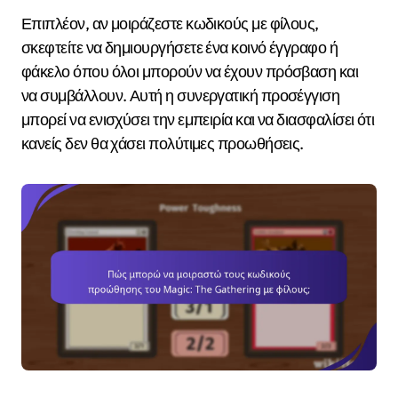
Επιπλέον, αν μοιράζεστε κωδικούς με φίλους,
σκεφτείτε να δημιουργήσετε ένα κοινό έγγραφο ή
φάκελο όπου όλοι μπορούν να έχουν πρόσβαση και
να συμβάλλουν. Αυτή η συνεργατική προσέγγιση
μπορεί να ενισχύσει την εμπειρία και να διασφαλίσει ότι
κανείς δεν θα χάσει πολύτιμες προωθήσεις.