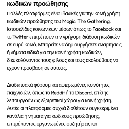
κωδικών προώθησης
Πολλές πλατφόρμες είναι ιδανικές για την κοινή χρήση
κωδικών προώθησης του Magic: The Gathering.
Ιστοσελίδες κοινωνικών μέσων όπως το Facebook και
το Twitter επιτρέπουν την γρήγορη διάδοση κωδικών
σε ευρύ κοινό. Μπορείτε να δημιουργήσετε αναρτήσεις
ή νήματα ειδικά για την κοινή χρήση κωδικών,
διευκολύνοντας τους φίλους και τους ακολούθους να
έχουν πρόσβαση σε αυτούς.
Διαδικτυακά φόρουμ και αφιερωμένες κοινότητες
παιχνιδιών, όπως το Reddit ή το Discord, επίσης
λειτουργούν ως εξαιρετικοί χώροι για κοινή χρήση.
Αυτές οι πλατφόρμες συχνά διαθέτουν συγκεκριμένα
κανάλια ή νήματα για κωδικούς προώθησης,
επιτρέποντας οργανωμένες συζητήσεις και