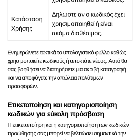
Δηλώστε αν ο κωδικός έχει
Κατάσταση
χρησιμοποιηθεί ή είναι
Χρήσης
ακόμα διαθέσιμος.
Ενημερώνετε τακτικά το υπολογιστικό φύλλο καθώς
χρησιμοποιείτε κωδικούς ή αποκτάτε νέους. Αυτό θα
σας βοηθήσει να διατηρήσετε μια ακριβή καταγραφή
και να αποφύγετε την απώλεια πολύτιμων
προσφορών.
Ετικετοποίηση και κατηγοριοποίηση
κωδικών για εύκολη πρόσβαση
Η ετικετοποίηση και η κατηγοριοποίηση των κωδικών
προώθησης σας μπορεί να βελτιώσει σημαντικά την