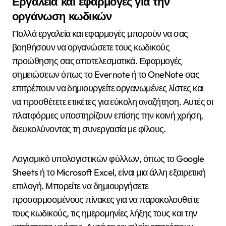
Εργαλεία και εφαρμογές για την
οργάνωση κωδικών
Πολλά εργαλεία και εφαρμογές μπορούν να σας
βοηθήσουν να οργανώσετε τους κωδικούς
προώθησης σας αποτελεσματικά. Εφαρμογές
σημειώσεων όπως το Evernote ή το OneNote σας
επιτρέπουν να δημιουργείτε οργανωμένες λίστες και
να προσθέτετε ετικέτες για εύκολη αναζήτηση. Αυτές οι
πλατφόρμες υποστηρίζουν επίσης την κοινή χρήση,
διευκολύνοντας τη συνεργασία με φίλους.
Λογισμικό υπολογιστικών φύλλων, όπως το Google
Sheets ή το Microsoft Excel, είναι μια άλλη εξαιρετική
επιλογή. Μπορείτε να δημιουργήσετε
προσαρμοσμένους πίνακες για να παρακολουθείτε
τους κωδικούς, τις ημερομηνίες λήξης τους και την