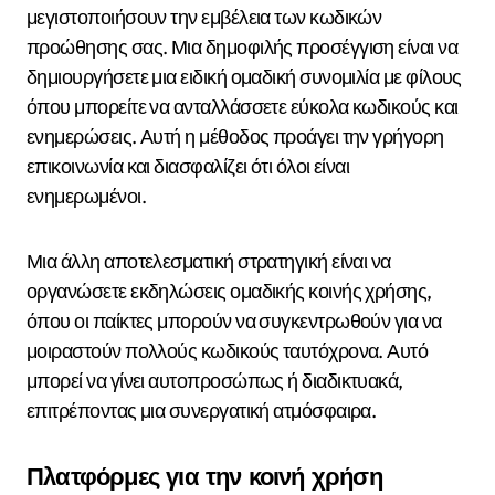
μεγιστοποιήσουν την εμβέλεια των κωδικών
προώθησης σας. Μια δημοφιλής προσέγγιση είναι να
δημιουργήσετε μια ειδική ομαδική συνομιλία με φίλους
όπου μπορείτε να ανταλλάσσετε εύκολα κωδικούς και
ενημερώσεις. Αυτή η μέθοδος προάγει την γρήγορη
επικοινωνία και διασφαλίζει ότι όλοι είναι
ενημερωμένοι.
Μια άλλη αποτελεσματική στρατηγική είναι να
οργανώσετε εκδηλώσεις ομαδικής κοινής χρήσης,
όπου οι παίκτες μπορούν να συγκεντρωθούν για να
μοιραστούν πολλούς κωδικούς ταυτόχρονα. Αυτό
μπορεί να γίνει αυτοπροσώπως ή διαδικτυακά,
επιτρέποντας μια συνεργατική ατμόσφαιρα.
Πλατφόρμες για την κοινή χρήση