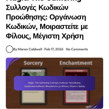
Συλλογές Κωδικών
Προώθησης: Οργάνωση
Κωδικών, Μοιραστείτε με
Φίλους, Μέγιστη Χρήση
By Maren Caldwell
Feb 17, 2026
No Comments