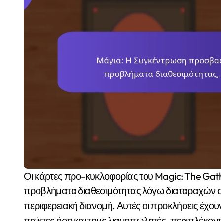
Οι κάρτες προ-κυκλοφορίας του Magic: The Gathering αντιμετωπίζουν αυτή τη στιγμή σημαντικά
προβλήματα διαθεσιμότητας λόγω διαταραχών σ
περιφερειακή διανομή. Αυτές οι προκλήσεις έχου
παίκτες όσο και τους λιανοπωλητές, περιπλέκο