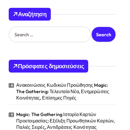
Αναζήτηση
S
e
a
r
c
h
Πρόσφατες δημοσιεύσεις
f
o
r
Ανακοινώσεις Κωδικών Προώθησης Magic:
:
The Gathering: Τελευταία Νέα, Ενημερώσεις
Κοινότητας, Επίσημες Πηγές
Magic: The Gathering Ιστορία Καρτών
Προετοιμασίας: Εξέλιξη Προωθητικών Καρτών,
Παλιές Σειρές, Αντιδράσεις Κοινότητας