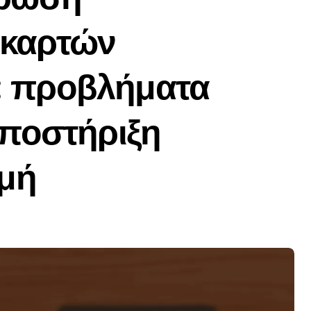
 καρτών
: προβλήματα
υποστήριξη
ομή