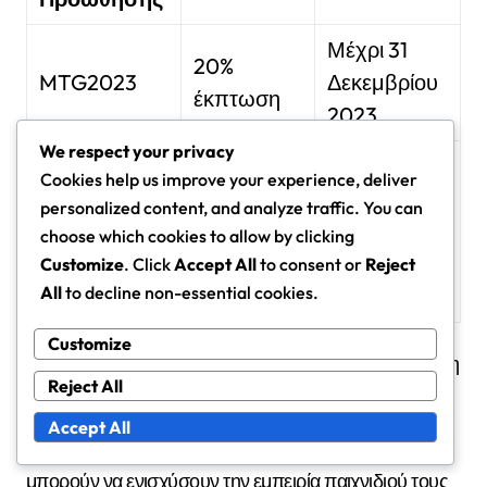
Μέχρι 31
20%
MTG2023
Δεκεμβρίου
έκπτωση
2023
We respect your privacy
50%
Cookies help us improve your experience, deliver
έκπτωση
Μέχρι 15
personalized content, and analyze traffic. You can
NEWPLAYER
στην
Ιανουαρίου
choose which cookies to allow by clicking
πρώτη
2024
Customize
. Click
Accept All
to consent or
Reject
All
to decline non-essential cookies.
αγορά
Customize
Αυτές οι προσφορές όχι μόνο παρέχουν εξοικονόμηση
Reject All
κόστους αλλά και ενθαρρύνουν τους παίκτες να
κάνουν αγορές που μπορεί να είχαν καθυστερήσει.
Accept All
Εκμεταλλευόμενοι αυτές τις προσφορές, οι παίκτες
μπορούν να ενισχύσουν την εμπειρία παιχνιδιού τους