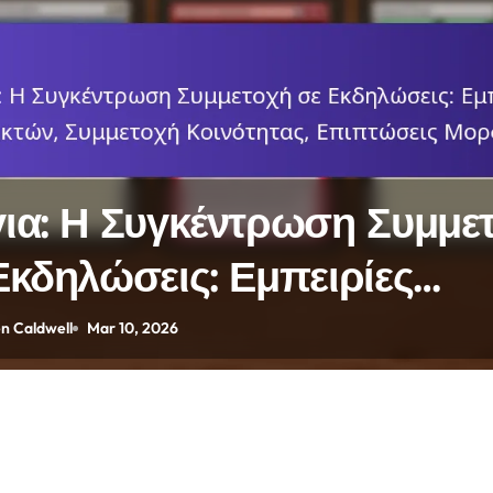
ια: Η Συγκέντρωση Συμμε
Εκδηλώσεις: Εμπειρίες
κτών, Συμμετοχή Κοινότητα
n Caldwell
Mar 10, 2026
πτώσεις Μορφής