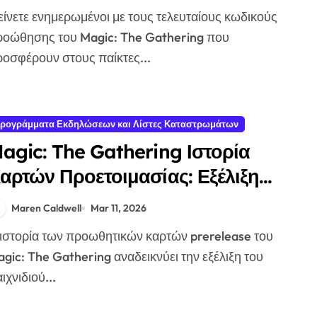
οινότητας, Επίσημες Πηγές
οώθησης του Magic: The Gathering που
οσφέρουν στους παίκτες...
ρογράμματα Εκδηλώσεων και Λίστες Καταστρωμάτων
agic: The Gathering Ιστορία
αρτών Προετοιμασίας: Εξέλιξη
ροωθητικών Καρτών, Παλιές
Maren Caldwell
Mar 11, 2026
ειρές, Αντιδράσεις Κοινότητας
gic: The Gathering αναδεικνύει την εξέλιξη του
ιχνιδιού...