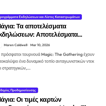
ρογράμματα Εκδηλώσεων και Λίστες Καταστρωμάτων
άγια: Τα αποτελέσματα
κδηλώσεων: Αποτελέσματα
ουρνουά, κατατάξεις παικτών,
Maren Caldwell
Mar 10, 2026
άσεις μορφών
οκαλύψει ένα δυναμικό τοπίο ανταγωνιστικών ντεκ
ι στρατηγικών,...
δηγίες Προδημοσίευσης
άγια: Οι τιμές καρτών