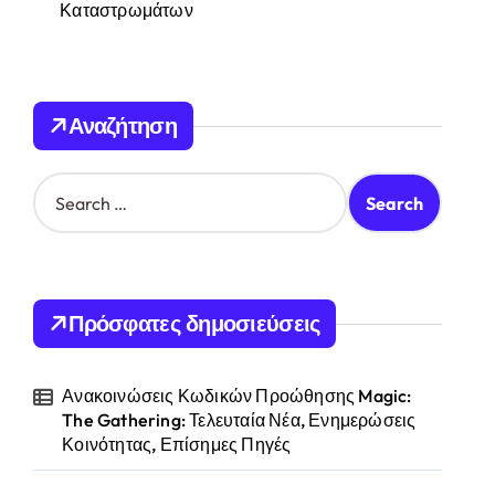
Καταστρωμάτων
Αναζήτηση
S
e
a
r
c
h
Πρόσφατες δημοσιεύσεις
f
o
r
Ανακοινώσεις Κωδικών Προώθησης Magic:
:
The Gathering: Τελευταία Νέα, Ενημερώσεις
Κοινότητας, Επίσημες Πηγές