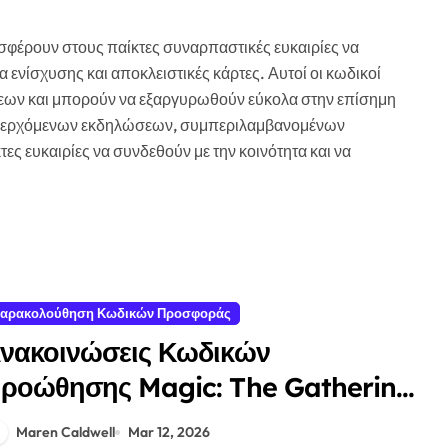
φέρουν στους παίκτες συναρπαστικές ευκαιρίες να
 ενίσχυσης και αποκλειστικές κάρτες. Αυτοί οι κωδικοί
σεων και μπορούν να εξαργυρωθούν εύκολα στην επίσημη
α επερχόμενων εκδηλώσεων, συμπεριλαμβανομένων
ες ευκαιρίες να συνδεθούν με την κοινότητα και να
αρακολούθηση Κωδικών Προσφοράς
νακοινώσεις Κωδικών
ροώθησης Magic: The Gathering:
ελευταία Νέα, Ενημερώσεις
Maren Caldwell
Mar 12, 2026