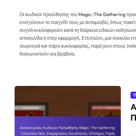
Οι κωδικοί προώθησης του Magic: The Gathering προσ
ενισχύσουν το παιχνίδι τους με ανταμοιβές όπως πακέτα
συχνά κυκλοφορούν κατά τη διάρκεια ειδικών εκδηλώ
ιστοσελίδα ή στην εφαρμογή. Επιπλέον, μια ποικιλί
τουρνουά και πάρτι κυκλοφορίας, παρέχουν στους παίκτ
διαγωνιστούν για βραβεία.
Π
Α
Π
Τ