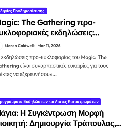
δηγίες Προδημοσίευσης
agic: The Gathering προ-
υκλοφοριακές εκδηλώσεις:
οποθεσίες, μορφές, συμμετοχή της
Maren Caldwell
Mar 11, 2026
οινότητας
thering είναι συναρπαστικές ευκαιρίες για τους
ίκτες να εξερευνήσουν...
ρογράμματα Εκδηλώσεων και Λίστες Καταστρωμάτων
άγια: Η Συγκέντρωση Μορφή
ιοικητή: Δημιουργία Τράπουλας,