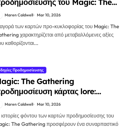
ροδημοσίευσης του Magic: The
athering: τάσεις αγοράς, ιστορικό
Maren Caldwell
Mar 10, 2026
ιμών, ενδιαφέρον συλλεκτών
thering χαρακτηρίζεται από μεταβαλλόμενες αξίες
υ καθορίζονται...
δηγίες Προδημοσίευσης
agic: The Gathering
ροδημοσίευση κάρτας lore:
στορίες υπόβαθρου, συνδέσεις
Maren Caldwell
Mar 10, 2026
αρακτήρων, θεματικά στοιχεία
gic: The Gathering προσφέρουν ένα συναρπαστικό