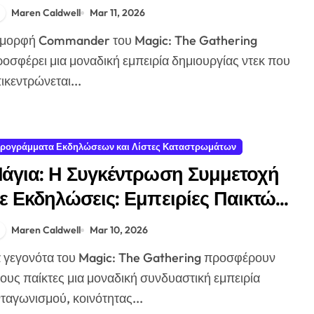
ημοφιλείς Διοικητές, Συμβουλές
Maren Caldwell
Mar 11, 2026
αιχνιδιού
οσφέρει μια μοναδική εμπειρία δημιουργίας ντεκ που
ικεντρώνεται...
ρογράμματα Εκδηλώσεων και Λίστες Καταστρωμάτων
άγια: Η Συγκέντρωση Συμμετοχή
ε Εκδηλώσεις: Εμπειρίες Παικτών,
υμμετοχή Κοινότητας, Επιπτώσεις
Maren Caldwell
Mar 10, 2026
ορφής
ους παίκτες μια μοναδική συνδυαστική εμπειρία
ταγωνισμού, κοινότητας...