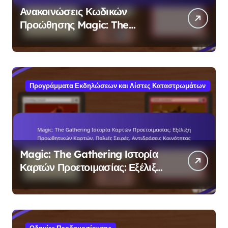
Ανακοινώσεις Κωδικών
Προώθησης Magic: The
Gathering: Τελευταία Νέα,
Ενημερώσεις Κοινότητας,
Επίσημες Πηγές
Προγράμματα Εκδηλώσεων και Λίστες Καταστρωμάτων
Magic: The Gathering Ιστορία
Καρτών Προετοιμασίας: Εξέλιξη
Προωθητικών Καρτών, Παλιές
Σειρές, Αντιδράσεις Κοινότητας
Οδηγίες Προδημοσίευσης