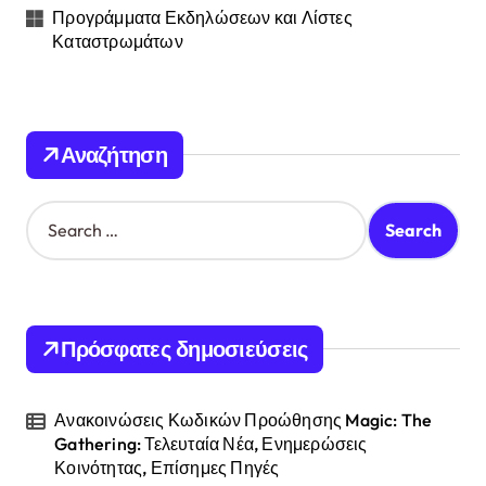
Προγράμματα Εκδηλώσεων και Λίστες
Καταστρωμάτων
Αναζήτηση
S
e
a
r
c
h
Πρόσφατες δημοσιεύσεις
f
o
r
Ανακοινώσεις Κωδικών Προώθησης Magic: The
:
Gathering: Τελευταία Νέα, Ενημερώσεις
Κοινότητας, Επίσημες Πηγές