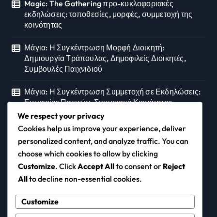
Magic: The Gathering προ-κυκλοφοριακές
εκδηλώσεις: τοποθεσίες, μορφές, συμμετοχή της
κοινότητας
Μάγια: Η Συγκέντρωση Μορφή Διοικητή:
Δημιουργία Τράπουλας, Δημοφιλείς Διοικητές,
Συμβουλές Παιχνιδιού
Μάγια: Η Συγκέντρωση Συμμετοχή σε Εκδηλώσεις:
Εμπειρίες Παικτών, Συμμετοχή Κοινότητας,
Επιπτώσεις Μορφής
We respect your privacy
Cookies help us improve your experience, deliver
personalized content, and analyze traffic. You can
choose which cookies to allow by clicking
kamikaze.gr
Customize
. Click
Accept All
to consent or
Reject
All
to decline non-essential cookies.
Customize