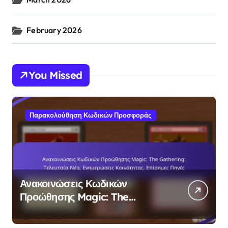
February 2026
You Missed
Παρακολούθηση Κωδικών Προσφοράς
Ανακοινώσεις Κωδικών
Προώθησης Magic: The
Gathering: Τελευταία Νέα,
Ενημερώσεις Κοινότητας,