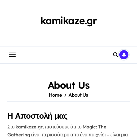
Skip
to
content
kamikaze.gr
About Us
Home
About Us
Η Αποστολή μας
Στο kamikaze.gr, πιστεύουμε ότι το Magic: The
Gathering είναι περισσότερο από ένα παιχνίδι – είναι μια