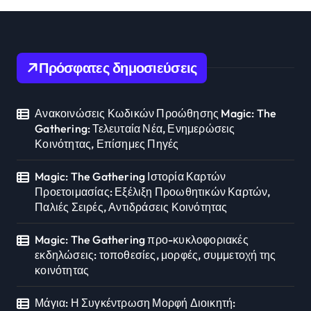
Πρόσφατες δημοσιεύσεις
Ανακοινώσεις Κωδικών Προώθησης Magic: The
Gathering: Τελευταία Νέα, Ενημερώσεις
Κοινότητας, Επίσημες Πηγές
Magic: The Gathering Ιστορία Καρτών
Προετοιμασίας: Εξέλιξη Προωθητικών Καρτών,
Παλιές Σειρές, Αντιδράσεις Κοινότητας
Magic: The Gathering προ-κυκλοφοριακές
εκδηλώσεις: τοποθεσίες, μορφές, συμμετοχή της
κοινότητας
Μάγια: Η Συγκέντρωση Μορφή Διοικητή: