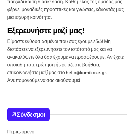
παιχνίδι και τη διασκέδαση. Κάθε μέλος της ομάδας μας
φέρνει μοναδικές προοπτικές και γνώσεις, κάνοντάς μας
μια ισχυρή κοινότητα.
Εξερευνήστε μαζί μας!
Είμαστε ενθουσιασμένοι που σας έχουμε εδώ! Μη
διστάσετε να εξερευνήσετε τον ιστότοπό μας και να
ανακαλύψετε όλα όσα έχουμε να προσφέρουμε. Αν έχετε
οποιαδήποτε ερώτηση ή χρειάζεστε βοήθεια,
επικοινωνήστε μαζί μας στο
hello@kamikaze.gr
.
Ανυπομονούμε να σας ακούσουμε!
Σύνδεσμοι
Περιεχόμενο