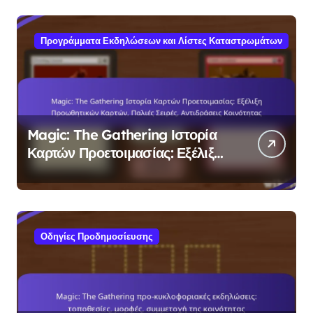
Επίσημες Πηγές
Προγράμματα Εκδηλώσεων και Λίστες Καταστρωμάτων
Magic: The Gathering Ιστορία
Καρτών Προετοιμασίας: Εξέλιξη
Προωθητικών Καρτών, Παλιές
Σειρές, Αντιδράσεις Κοινότητας
Οδηγίες Προδημοσίευσης