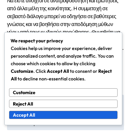
Να είστε ανοιχτοί σε ανατροφοδότηση και ερωτήσεις
από άλλα μέλη της κοινότητας. Η συμμετοχή σε
σεβαστό διάλογο μπορεί να οδηγήσει σε βαθύτερες
γνώσεις και να βοηθήσει στην αποδόμηση μύθων
γύρω από τους κωδικούς προώθησης. Θυμηθείτε να
διατηρείτε την διαδικτυακή ευγένεια, δείχνοντας
We respect your privacy
σεβασμό και εποικοδομητικότητα στις απαντήσεις σας.
Cookies help us improve your experience, deliver
personalized content, and analyze traffic. You can
choose which cookies to allow by clicking
Customize
. Click
Accept All
to consent or
Reject
All
to decline non-essential cookies.
Customize
P
Magic: The Gathering
Μάγια: Η Ανάλυση Εκδ
Reject All
Χάρτινοι Κωδικοί Προ
ηλώσεων: Μεταβολές
o
ώθησης: Διαθεσιμότητ
Μετάλλου, Απόδοση Σκ
Accept All
s
α, Ημερομηνίες Λήξης,
αγιών, Στρατηγικές Παι
Τύποι Καρτών
κτών
t