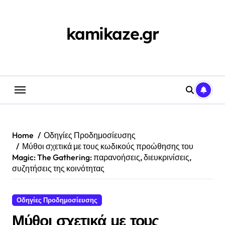
Skip
to
content
kamikaze.gr
Home
Οδηγίες Προδημοσίευσης
Μύθοι σχετικά με τους κωδικούς προώθησης του
Magic: The Gathering: παρανοήσεις, διευκρινίσεις,
συζητήσεις της κοινότητας
Οδηγίες Προδημοσίευσης
Μύθοι σχετικά με τους